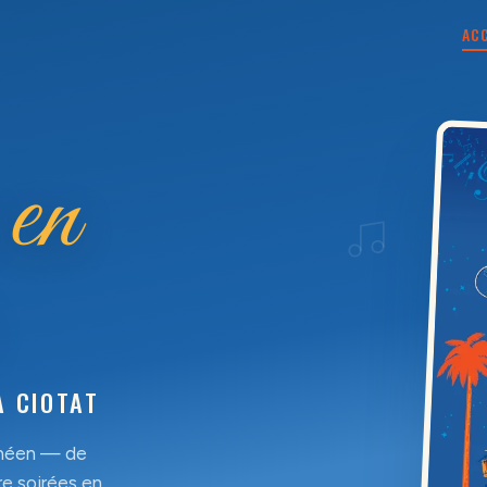
AC
e
en
A CIOTAT
anéen — de
re soirées en