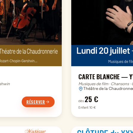
CARTE BLANCHE — Y
rshwin
Musiques de film · Chansons ·
Théâtre de la Chaudronner
25 €
RÉSERVER
dès
Enfant 10 €