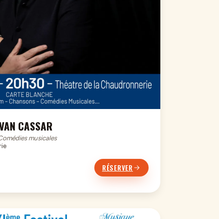
VAN CASSAR
 Comédies musicales
ie
RÉSERVER